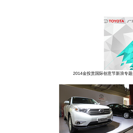
2014金投赏国际创意节新浪专题搭建：http: