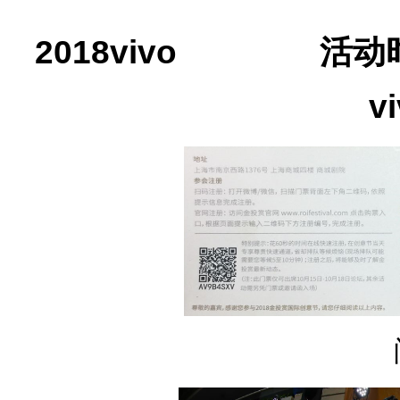
2018vivo
活动
v