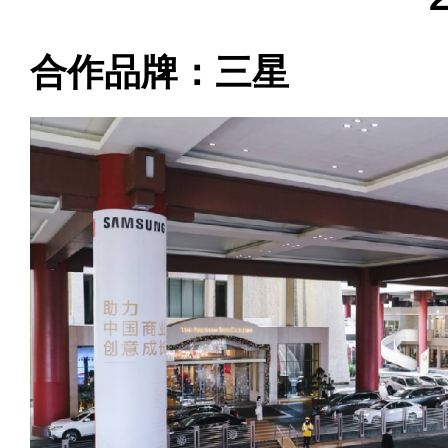
合作品牌：三星