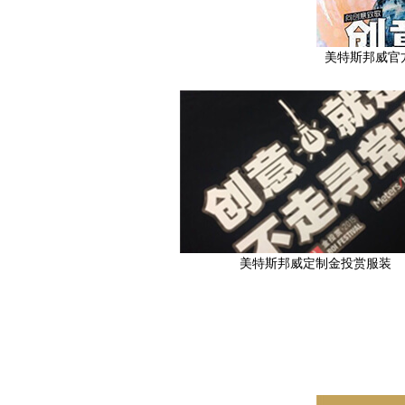
美特斯邦威官
美特斯邦威定制金投赏服装