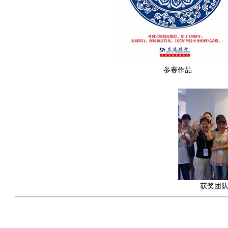
参赛作品
获奖团队