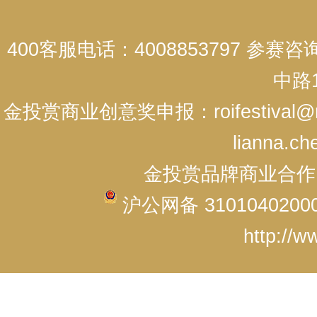
400客服电话：4008853797 参赛
中路1
金投赏商业创意奖申报：roifestival@r
lianna.ch
金投赏品牌商业合作：cici
沪公网备 3101040200
http://w