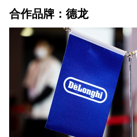
合作品牌：德龙