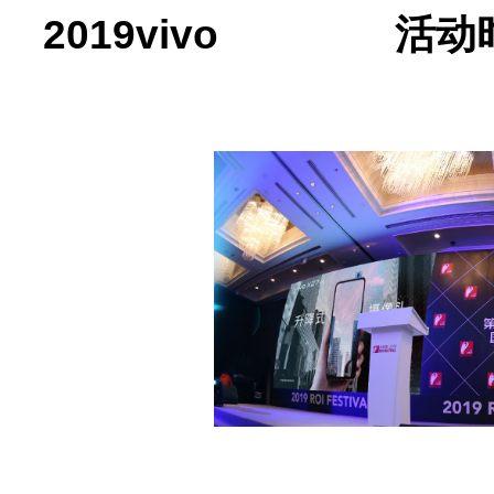
2019vivo
活动