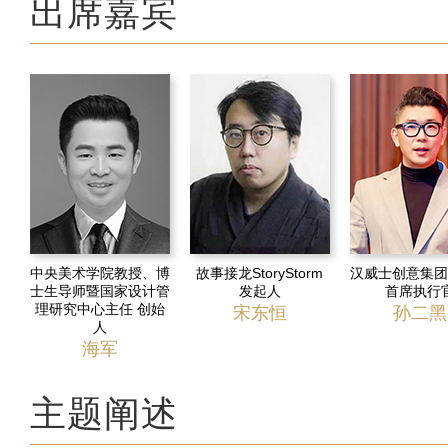
出席嘉宾
中央美术学院教授、博
故事接龙StoryStorm
汉威士创意集团
士生导师暨国家设计管
发起人
首席执行
理研究中心主任 创始
宋东恒
孙二黑
人
海军
主题阐述