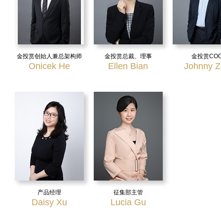
金投赏创始人兼总架构师
金投赏总裁、理事
金投赏CO
Onicek He
Ellen Bian
Johnny 
产品经理
征集部主管
Daisy Xu
Lucia Gu